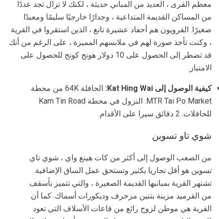
معظم القرى ، العديد من المباني حديثة ، لكنك لا تزال تجد عددًا
من المساكن القديمة المتداعية ، وجدارًا خارجيًا سليمًا ومعبدًا
صغيرًا. القرويون هم أحفاد عشيرة تانغ ، الذين استقروا في القرية
، وكنت تأخذ صورة لهم في ملابسهم المميزة ، على الرغم من أنك
قد تضطر إلى الحصول على 10 دولار هونج كونج للحصول على
الامتياز.
كيفية الوصول إلى Kat Hing Wai:
الحافلة 64K من محطة
MTR Tai Po Market. النزول في محطة Kam Tin Road
للحافلات. 2 دقائق سيرا على الأقدام.
شوي تاو تسوين
من الصعب الوصول إلى أكثر من كات هينغ واي ، شوي تاي
تسوين هو أقل تجاريا بكثير وتستحق عمل الساق الإضافية.
تشتهر القرية بمبانيها القديمة الصغيرة ، والتي تتميز بأسقف
من القرميد مزينة بتنين مزخرف وديكورات أسماك. كما أن
القرية هي موطن لزوج رائع من قاعات الأسلاف التي تعود