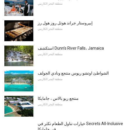
منطقة البحر الكاريبي
إبيروستار جراند هوتل روز هول رز
منطقة البحر الكاريبي
استكشف Dunn's River Falls، Jamaica
منطقة البحر الكاريبي
الشواطئ اوتشو ريوس منتجع ونادي الجولف
منطقة البحر الكاريبي
منتجع ريو بالاس ، جامايكا
منطقة البحر الكاريبي
خيارات تناول الطعام تكثر في Secrets All-Inclusive
في جامايكا