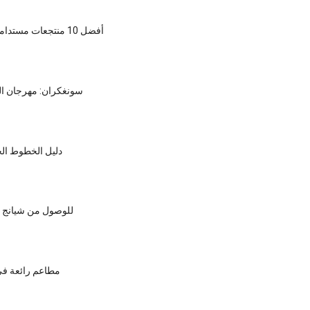
أفضل 10 منتجعات مستدامة: كوه ساموي
سونغكران: مهرجان المي
دليل الخطوط الجو
للوصول من شيانج 
5 مطاعم رائعة ف