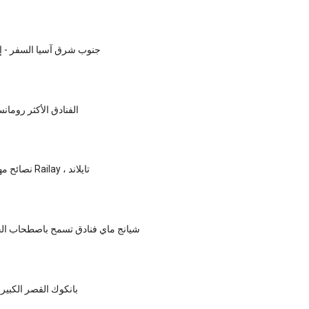
جنوب شرق آسيا السفر - إ
الفنادق الأكثر رومان
نصائح مهمة للسفر إلى Railay ، تايلاند
شيانج ماي فنادق تسمح باصطحاب الحي
بانكوك القصر الكبير: