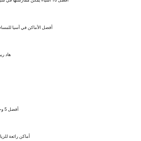
أفضل 10 أشياء يمكن ممارستها في شيانج راي، تايلاند
أفضل الأماكن في آسيا للمساف
هاد ري
أفضل 5 وجهات في تايلند
6 أماكن رائعة للزيا