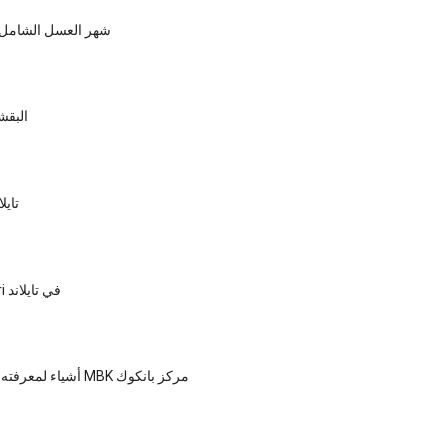
شهر العسل الشامل كلي
البقش
تايل
زيارة Pranburi في تايلاند
10 أشياء لمعرفته حول مركز MBK مركز بانكوك