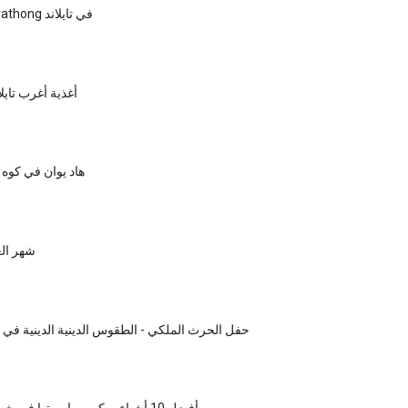
مهرجان Loi Krathong في تايلاند
6 أغذية أغرب تايل
هاد يوان في كوه فا
شهر الع
حفل الحرث الملكي - الطقوس الدينية الدينية في بان