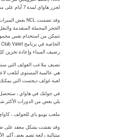
لجزر هاواي لمدة 7 أيام على متن سفنهم فخر أمريكا وفخر الوها.
تتمكن من استخدام نفس مجموعة 
رصيف الميناء وإعادة تخزين كل يوم 
تصنف ملاعب الغولف التي ستصا
لعبة غولف ديجست التي يمكنك ل
في جولتك في هاواي ، ستحصل 
يلي بعض من الدورات الأكثر 
ملعب بويبو باي للجولف ، كاوا
متتالية رائعة تضم بعض أكبر ال