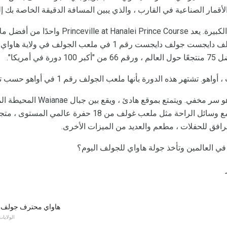
الأقمار الصناعية في القارب ، والذي يبين المسافة الدقيقة الخاصة بك 
ملعب هابونا للجولف ، الجزيرة الكبيرة. يعد nce Course
سميت دورة الأمير في لعبة غولف دايجست جولف دايجست رقم 1 في ملعب 
 هذه الدورة بأنها ملعب الجولف رقم 1 في أواهو حسب تصنيف مجلة هونولولو.
Makaha Resort & Golf Club هو سر مخفي
يوفر المنتجع صانعي العطلات مع وسائل الراحة مثل ملعب غولف م
افق للحفلات ، مطعم والعديد من الميزات الأخرى.
ا في العالمين وتأخذ جولة هاواي للجولف اليوم؟
2016 هاواي محترف جولف
الولايات