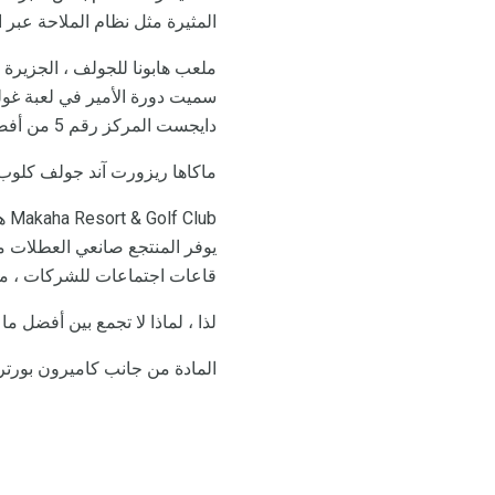
المثيرة مثل نظام الملاحة عبر 
دايجست المركز رقم 5 من أفضل 75 منتجعًا حول العالم ، ورقم 66 من "أكبر 100 دورة في أمريكا".
ماكاها ريزورت آند جولف كلوب ، أواهو. تشتهر
قاعات اجتماعات للشركات ، مر
لذا ، لماذا لا تجمع بين أفضل م
المادة من جانب كاميرون بورتر