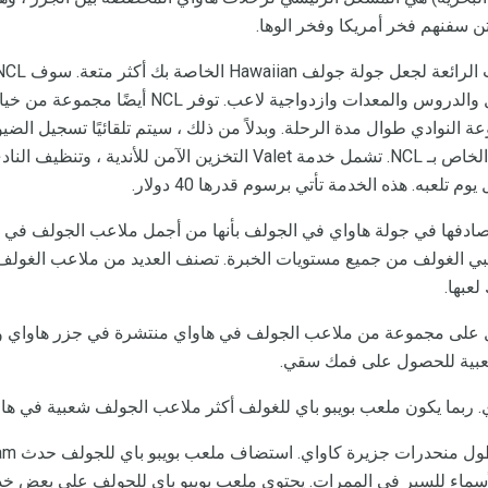
الحجز المحملة المتقدمة والنقل والدروس والمعدات وازدوا
النوادي طوال مدة الرحلة. وبدلاً من ذلك ، سيتم تلقائيًا تسجيل الض
الخاصة في برنامج Club Valet الخاص بـ NCL. تشمل خدمة Valet التخزين الآ
تلعبه. هذه الخدمة تأتي برسوم قدرها 40 دولار.
دفها في جولة هاواي في الجولف بأنها من أجمل ملاعب الجولف في الع
عبها.
على مجموعة من ملاعب الجولف في هاواي منتشرة في جزر هاواي وكا
شعبية للحصول على فمك سقي.
ي. ربما يكون ملعب بويبو باي للغولف أكثر ملاعب الجولف شعبية في ها
أسماء للسير في الممرات. يحتوي ملعب بويبو باي للجولف على بعض خدما