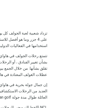
تزداد شعبية لعبة الجولف كل ي
على 4 جزر وما هو أفضل لل
استخدامها في الفعاليات الدولية و A
تتمتع رحلات الجولف في هاواي ب
بشأن تغيير الفنادق ، أو الرحلات
تقلق بشأنها. من خلال الجمع ب
عطلات الغولف المعتادة في هاو
إن جمال جولة بحرية في هاواي ه
العديد من الرحلات الاستكشافي
العائلة طوال مدة جولة Hawaiian golf.
NCL (الخط النرويجي للرحل