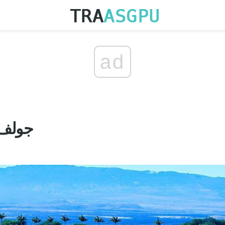
ad
جولف 