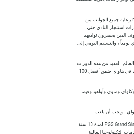
وقد تضمنت NCL بعض الميزات الرائعة لجعل جولة جولف Hawaiian الخاصة بك أكثر متعة. سوف NCL رعاية جميع الجوانب من
جية لاعب. توفر NCL أيضًا مجموعة من خيارات استئجار النادي حتى
يوف الذين يحضرون نواديهم
من للأندية ، وتنظيف النادي يومياً ، والتسليم اليومي إلى
الم. العديد من هذه الدورات
هي عالمية المستوى لتلعب لاعبي الغولف من جميع مستويات الخبرة. تصنف العديد من ملاعب الغولف في هاواي ضمن أفضل 100
واي وماوي وأواهو. وفيما
واي ، ويجب أن يلعب.
وقد نقشت بشكل معقد على طول منحدرات جزيرة كاواي. استضاف ملعب بويبو باي للجولف حدث PGS Grand Slam لمدة 13 سنة
ت التكنولوجيا العالية