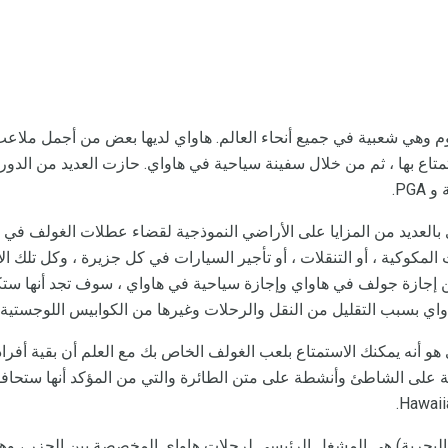
وم وهي شعبية في جميع أنحاء العالم. هاواي لديها بعض من أجمل ملاع
استمتاع بها ، ثم من خلال سفينة سياحية في هاواي. حازت العديد من الدور
PG.
العديد من المزايا على الأراضي النموذجية لقضاء عطلات الغولف في ها
 المكوكية ، أو التنقلات ، أو تأجير السيارات في كل جزيرة ، وكل تلك الأ
ين إجازة جولف في هاواي وإجازة سياحية في هاواي ، سوف تجد أنها ستك
اي بسبب التقليل من النقل والرحلات وغيرها من الكوابيس اللوجستية.
و أنه يمكنك الاستمتاع بلعب الغولف الخاص بك مع العلم أن بقية أفراد 
ة على الشاطئ وأنشطة على متن الطائرة والتي من المؤكد أنها ستحاف
ات البحرية) هي المشغل الرئيسي لرحلات هاواي المخصصة بين الجزر ،