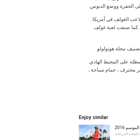
إلى الحفرة ووضع الدبوس.
Princeville at Hanalei Pri واحدًا من أفضل ملاعب الغولف في أمريكا.
الجولف في ولاية هاواي. كما صنفت لعبة غولف
. ويتمتع بموقع هادئ ، ويقع بين جبال Waianae المحيطة المطلة على المحيط الهادي.
ن 18 حفرة عالمي المستوى ، متجر محترف ، حمام سباحة ،
Enjoy similar
 الموسم
 المتحدة الامريكانية