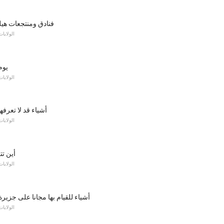
فنادق ومنتجعات هيل
الولايات
يوم
الولايات
50 أشياء قد لا تعرف
الولايات
أين ت
الولايات
أشياء للقيام بها مجانا على جزيرة
الولايات