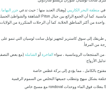
برى سانت لوسيان. سوزان بريسلو ساردوني.
 في
منطقة البحر الكاريبي
(وهناك العديد منها ؛ حيث تدعي
جزر البهاما
سانت لوسيا من أكثر الجزر رومانسية. كما أن الجمع الرائع بين جبال iton
د واحدة من أكثر المناطق الخلابة. كما أن الرحلات المتكررة من الولايا
 طريقك إلى سوق كاستريز لتجهيز توابل سانت لوسيان التي تنمو على ال
جة من المرفأ.
 من المنتجعات الرومانسية ، سواء
الفاخرة
أو
الشاملة
(مع بعض التصفي
ليل الأزواج:
ع مفتوح بالكامل ، مما يؤدي إلى بركة غطس خاصة