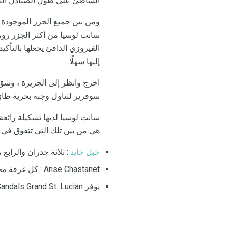
الشاطئ على طول الصنادل الك
ومن بين جميع الجزر الموجودة
الفيروزي الدافئ يجعلها بالتأكي
إليها سهلًا.
اخرج وانظر إلى الجزيرة ، وشق
سوفرير لتناول وجبة بحرية طاز
سانت لوسيا لديها تشكيلة رائعة
هي من بين تلك التي تتفوق في تد
جبل جايد
: ثلاثة جدران والراب
Anse Chastanet : كل ​​غرفة مختلفة بشكل مبهج وتتطلب جميعها التخلص من السموم الرقمية
يوفر Sandals Grand St. Lucian بنغلات فوق الماء ووحدات rondoval مع مسبح خاص