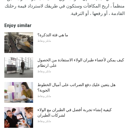
منظماً ، اربح المكافآت وستكون في طريقك لاسترداد قيمة رحلتك
القادمة ، أو رفعها ، أو الترقية.
Enjoy similar
ما هي فئة التذكرة؟
مايلز ونقاط
كيف يمكن لأعضاء طيران الولاء الاستفادة من الحصول
على ارتطام
مايلز ونقاط
هل يتعين عليك دفع الضرائب على أميال الخطوط
الجوية؟
مايلز ونقاط
كيفية إنشاء تجربة أفضل في الطيران مع الولاء
لشركات الطيران
مايلز ونقاط