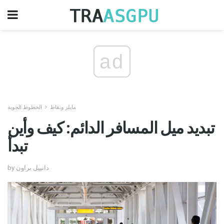
ad
مايلز ونقاط
الخطوط الجوية
تبديد ميل المسافر الدائم: كيف وأين
تبدأ
by دانييل براون