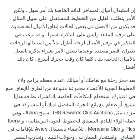
إن استبدال أميال المسافر الدائم الخاصة بك أمر سهل ، ولكن
الأمر يتطلب القليل من التخطيط للمستقبل. على سبيل المثال ،
قد يكون من الأفضل في بعض الحالات إنفاق الأميال الخاصة بك
على ترقية المقعد وليس على التذكرة نفسها. أو قد ترغب في
التفكير في توفير الأميال لرحلة أطول بدلاً من استبدالها لرحلات
طيران أقصر متعددة. وعندما يتعلق الأمر بشراء تذكرة بالفعل
بالأميال الخاصة بك ، كلما كان وقت حجزك أسرع ، كان ذلك
أفضل.
بعد حجز رحلة مع نقاطك أو أميالك ، تقدم معظم برامج ولاء
الخطوط الجوية للأعضاء مجموعة متنوعة من الطرق للإنفاق. ضع
في اعتبارك استخدام المكافآت الخاصة بك لشراء بطاقة هدايا
تسوق أو طعام مع بائع التجزئة المفضل لديك أو المشاركة في
مزاد ، مثل IHG Rewards Club Auctions. تسمح Avios ، وهي
عملة الولاء للنادي التنفيذي للخطوط الجوية البريطانية ، و Iberia
Plus و Meridiana Club ، للأعضاء باستبدال Avios للإقامات في
الفنادق ، واستئجار السيارات ، وجولات النبيذ ، وتجارب السفر.