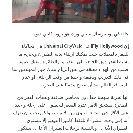
iFly في يونيفرسال سيتي ووك هوليوود. كايتي ديوما
إن iFly Hollywood
في Universal CityWalk هي محاكاة
للقفز بالمظلات حيث يمكنك ارتداء بدلة الطيران وتجربة ما
يشبه القفز دون الحاجة إلى القفز من الطائرة. يبقيك عمود
صلب من الهواء معلقة في نفق الرياح. هناك خيار للمبتدئين بما
في ذلك التدريب ودقيقة واحدة من وقت الرحلة ، أو خيار
المسافر الدائم بعد أن تصبح مدمنًا على التجربة.
انها تجربة مبهجة حقا دون مخاطر إضافية ونفقات القفز من
الطائرة. يستحق الأمر عثرة السعر للحصول على رحلة واحدة
على الأقل في الجزء العلوي من الأنبوب ، ولكن يجب أن تدرك
أنه (في وقت النشر) لا تلتقط كاميرا الفيديو إلا مستوى
الطيران الأدنى ، وبالنسبة لرحلات الطيران الأعلى ، ستكون