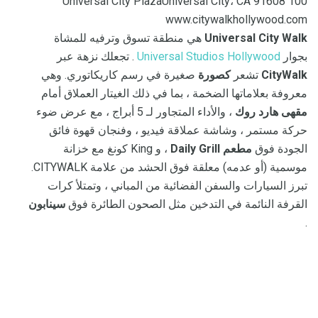
100 Universal City PlazaUniversal City، CA 91608
www.citywalkhollywood.com
Universal City Walk
هي منطقة تسوق وترفيه للمشاة
بجوار
Universal Studios Hollywood
. تجعلك نزهة عبر
CityWalk
تشعر
كصورة
صغيرة في رسم كاريكاتوري. وهي
معروفة بعلاماتها الضخمة ، بما في ذلك الغيتار العملاق أمام
مقهى هارد روك
، والأداء المتجاور لـ 5 أبراج ، مع عرض ضوء
حركة مستمر ، وشاشة عملاقة فيديو ، وفنجان قهوة فائق
الجودة فوق
مطعم Daily Grill
، و King كونغ مع خزانة
موسمية (أو عدمه) معلقة فوق الحشد من علامة CITYWALK.
تبرز السيارات والسفن الفضائية من المباني ، وتمتلأ كرات
القرفة النائمة في التدخين مثل الصحون الطائرة فوق
سينابون
.