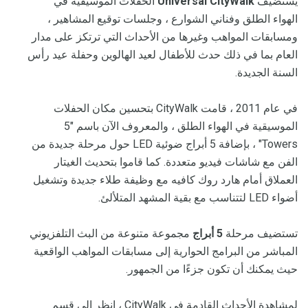
يستضيف
Universal CityWalk
الحفلات الموسيقية في
الهواء الطلق وفناني الشوارع ، وجلسات توقيع المشاهير ،
ومسابقات المواهب وغيرها من الأحداث التي ترتكز على مدار
العام بما في ذلك حدث للأطفال لعيد الهالوين وحفلة عيد رأس
السنة الجديدة.
في عام 2011 ، قامت CityWalk بتحسين مكان الحفلات
الموسيقية في الهواء الطلق ، والمعروف الآن باسم "5
Towers" ، بإضافة 5 أبراج ضوئية LED حول مرحلة جديدة من
الفن مع شاشات فيديو متعددة. كما قاموا بتحديث الغيتار
العملاق أمام هارد روك كافيه مع وظيفة طلاء جديدة وتشغيل
أضواء LED لتتناسب مع بقية المشهد المتلألئ.
تستضيف مرحلة
5 أبراج
مجموعة متنوعة من البث التلفزيوني
المباشر من البرامج الحوارية إلى مسابقات المواهب الواقعية
حيث يمكنك أن تكون جزءًا من الجمهور.
لمشاهدة الأحداث القادمة في CityWalk ، انظر إلى قسم