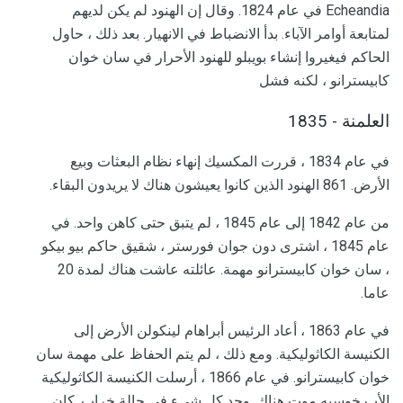
Echeandia في عام 1824. وقال إن الهنود لم يكن لديهم
لمتابعة أوامر الآباء. بدأ الانضباط في الانهيار. بعد ذلك ، حاول
الحاكم فيغيروا إنشاء بويبلو للهنود الأحرار في سان خوان
كابيسترانو ، لكنه فشل
العلمنة - 1835
في عام 1834 ، قررت المكسيك إنهاء نظام البعثات وبيع
الأرض. 861 الهنود الذين كانوا يعيشون هناك لا يريدون البقاء.
من عام 1842 إلى عام 1845 ، لم يتبق حتى كاهن واحد. في
عام 1845 ، اشترى دون جوان فورستر ، شقيق حاكم بيو بيكو
، سان خوان كابيسترانو مهمة. عائلته عاشت هناك لمدة 20
عاما.
في عام 1863 ، أعاد الرئيس أبراهام لينكولن الأرض إلى
الكنيسة الكاثوليكية. ومع ذلك ، لم يتم الحفاظ على مهمة سان
خوان كابيسترانو. في عام 1866 ، أرسلت الكنيسة الكاثوليكية
الأب خوسيه موت هناك. وجد كل شيء في حالة خراب. كان