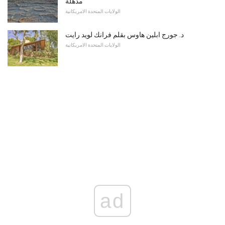
مذهلة
الولايات المتحدة الامريكانية
د. جورج ابلين هاوس بقلم فرانك لويد رايت
الولايات المتحدة الامريكانية
ad