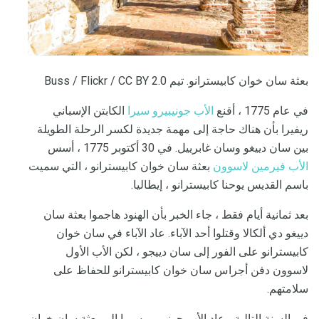
بعثة سان خوان كابيسترانو. تيم Buss / Flickr / CC BY 2.0
في عام 1775 ، أقنع
الأب جونيبيرو سيرا
الكابتن الإسباني
ريفيرا بأن هناك حاجة إلى مهمة جديدة لكسر الرحلة الطويلة
بين سان دييغو وسان غابرييل. في 30 أكتوبر 1775 ، أسس
الأب فيرمين لاسوون
بعثة سان خوان كابيسترانو ، التي سميت
باسم القديس يوحنا كابيسترانو ، إيطاليا.
بعد ثمانية أيام فقط ، جاء الخبر بأن الهنود هاجموا بعثة سان
دييغو دي ألكالا وقتلوا أحد الآباء. عاد الآباء في سان خوان
كابيسترانو على الفور إلى سان دييجو ، لكن الأب الأول
لاسوون دفن أجراس سان خوان كابيسترانو للحفاظ على
سلامتهم.
في السنة التالية ، عاد الأب جونيبيرو سيرا إلى بعثة سان خوان