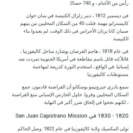
رأس من الأغنام ، و 740 حصانًا.
في ديسمبر 1812 ، دمر زلزال الكنيسة في سان خوان
كابيسترانو مهمة. قتلت 40 من السكان المحليين من بينهم
صبيان كانا يرنان الأجراس في ذلك الوقت. لم يعيدوا بناء
الكنيسة.
في عام 1818 ، هاجم القرصان بوشارد ساحل كاليفورنيا ،
قائلاً إنه قاتل باسم مقاطعة في أمريكا الجنوبية تمردت ضد
إسبانيا. في الواقع ، استخدم الثورة كذريعة لمهاجمة
مستوطنات كاليفورنيا.
سمع بادري جيرونيمو بوسكانو أن القراصنة قادمون. جمع
السكان المحليين وفروا. حاول الحارس الإسباني منع القراصنة
، لكنهم نجحوا في إلحاق ضرر أكبر في النهاية.
1820 - 1830 في San Juan Capistrano Mission
تولى المكسيك ولاية كاليفورنيا في عام 1822. وصل الحاكم