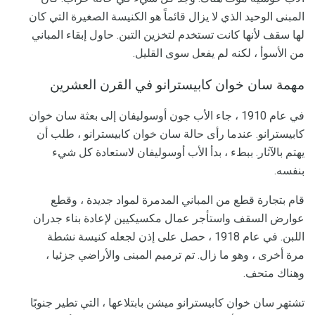
المبنى الوحيد الذي لا يزال قائماً هو الكنيسة الصغيرة التي كان
لها سقف لأنها كانت تستخدم لتخزين التبن. حاول إبقاء المباني
من الأسوأ ، لكنه لم يفعل سوى القليل.
مهمة سان خوان كابيسترانو في القرن العشرين
في عام 1910 ، جاء الأب جون أوسوليفان إلى بعثة سان خوان
كابيسترانو. عندما رأى حالة سان خوان كابيسترانو ، طلب أن
يهتم بالآثار. ببطء ، بدأ الأب أوسوليفان لاستعادة كل شيء
بنفسه.
قام بتجارة قطع من المباني المدمرة لمواد جديدة ، وقطع
عوارض السقف واستأجر عمال مكسيكيين لإعادة بناء جدران
اللبن. في عام 1918 ، حصل على إذن لجعله كنيسة نشطة
مرة أخرى ، وهو ما زال. تم ترميم المبنى والأراضي جزئيا ،
وهناك متحف.
تشتهر سان خوان كابيسترانو ميشن بابتلاعها ، التي تطير جنوبًا