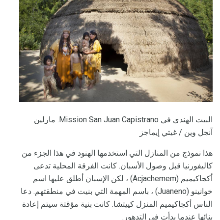
البيت الهندي في Mission San Juan Capistrano. مارلين
آنجل وين / غيتي إيماجز
هذا نموذج من المنازل التي استخدمها الهنود في هذا الجزء من
كاليفورنيا قبل وصول الأسبان. كانت الفرقة المحلية تدعى
أكجاكيميم (Acjachemem) ، لكن الإسبان أطلق عليها اسم
خوانينو (Juaneno) ، باسم المهمة التي بنيت في منطقتهم. دعا
الناس أكجاكيميم المنزل كييتشا. كانت بنية مؤقتة سيتم إعادة
بنائها عندما بدأت في التدهور.