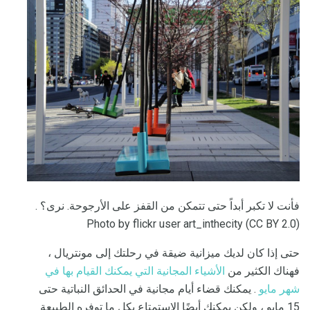
فأنت لا تكبر أبداً حتى تتمكن من القفز على الأرجوحة. نرى؟ .
Photo by flickr user art_inthecity (CC BY 2.0)
حتى إذا كان لديك ميزانية ضيقة في رحلتك إلى مونتريال ،
فهناك الكثير من
الأشياء المجانية التي يمكنك القيام بها في
شهر مايو
. يمكنك قضاء أيام مجانية في الحدائق النباتية حتى
15 مايو ، ولكن يمكنك أيضًا الاستمتاع بكل ما توفره الطبيعة