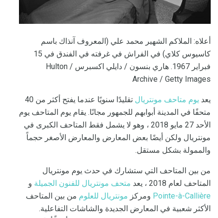
أعلاه: الملاكم الشهير محمد علي (المعروف آنذاك باسم
كاسيوس كلاي) في الفراش في غرفته في الفندق في 15
فبراير 1967. هاري بنسون / دايلي اكسبرس / Hulton
Archive / Getty Images
يعد
يوم متاحف مونتريال
تقليدًا سنويًا عندما يفتح أكثر من 40
متحفًا في المدينة أبوابهم للجمهور مجانًا. يقام يوم المتاحف يوم
الأحد 27 مايو 2018 ، وهو لا يشمل فقط المتاحف الكبرى في
مونتريال ولكن أيضًا بعض المعارض والمعارض الأصغر حجماً
والممولة بشكل مستقل.
من بين المتاحف التي ستشارك في حدث يوم مونتريال
المتاحف لعام 2018 ، يعد
متحف مونتريال للفنون الجميلة
و
Pointe-à-Callière
ومركز
مونتريال للعلوم
من بين المتاحف
الأكثر شعبية في المعارض الجديدة والشاشات التفاعلية.