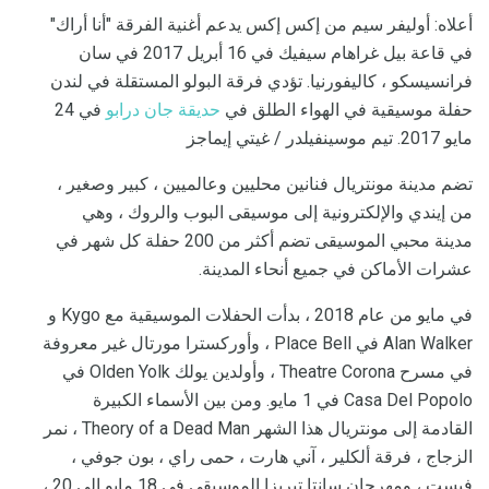
أعلاه: أوليفر سيم من إكس إكس يدعم أغنية الفرقة "أنا أراك"
في قاعة بيل غراهام سيفيك في 16 أبريل 2017 في سان
فرانسيسكو ، كاليفورنيا. تؤدي فرقة البولو المستقلة في لندن
حفلة موسيقية في الهواء الطلق في
حديقة جان درابو
في 24
مايو 2017. تيم موسينفيلدر / غيتي إيماجز
تضم مدينة مونتريال فنانين محليين وعالميين ، كبير وصغير ،
من إيندي والإلكترونية إلى موسيقى البوب ​​والروك ، وهي
مدينة محبي الموسيقى تضم أكثر من 200 حفلة كل شهر في
عشرات الأماكن في جميع أنحاء المدينة.
في مايو من عام 2018 ، بدأت الحفلات الموسيقية مع Kygo و
Alan Walker في Place Bell ، وأوركسترا مورتال غير معروفة
في مسرح Theatre Corona ، وأولدين يولك Olden Yolk في
Casa Del Popolo في 1 مايو. ومن بين الأسماء الكبيرة
القادمة إلى مونتريال هذا الشهر Theory of a Dead Man ، نمر
الزجاج ، فرقة ألكلير ، آني هارت ، حمى راي ، بون جوفي ،
فيست ، ومهرجان سانتا تيريزا الموسيقى في 18 مايو إلى 20 ،