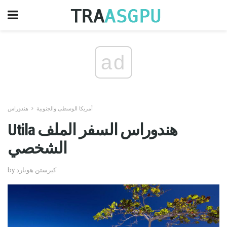
ad
أمريكا الوسطى والجنوبية
هندوراس
Utila هندوراس السفر الملف
الشخصي
by كيرستن هوبارد