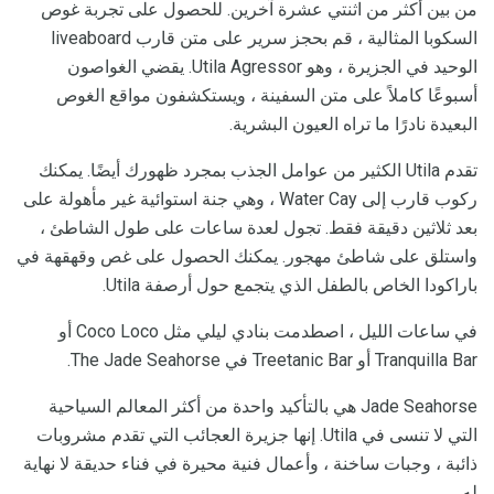
من بين أكثر من اثنتي عشرة آخرين. للحصول على تجربة غوص
السكوبا المثالية ، قم بحجز سرير على متن قارب liveaboard
الوحيد في الجزيرة ، وهو Utila Agressor. يقضي الغواصون
أسبوعًا كاملاً على متن السفينة ، ويستكشفون مواقع الغوص
البعيدة نادرًا ما تراه العيون البشرية.
تقدم Utila الكثير من عوامل الجذب بمجرد ظهورك أيضًا. يمكنك
ركوب قارب إلى Water Cay ، وهي جنة استوائية غير مأهولة على
بعد ثلاثين دقيقة فقط. تجول لعدة ساعات على طول الشاطئ ،
واستلق على شاطئ مهجور. يمكنك الحصول على غص وقهقهة في
باراكودا الخاص بالطفل الذي يتجمع حول أرصفة Utila.
في ساعات الليل ، اصطدمت بنادي ليلي مثل Coco Loco أو
Tranquilla Bar أو Treetanic Bar في The Jade Seahorse.
Jade Seahorse هي بالتأكيد واحدة من أكثر المعالم السياحية
التي لا تنسى في Utila. إنها جزيرة العجائب التي تقدم مشروبات
ذائبة ، وجبات ساخنة ، وأعمال فنية محيرة في فناء حديقة لا نهاية
له