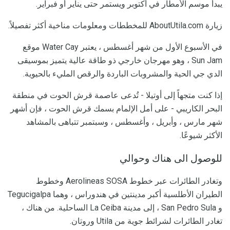
يبدأ موسم الأمطار في أكتوبر ويستمر حتى يناير أو فبراير.
زيارة AboutUtila.com للمخططات ومعلومات مناخية أكثر تفصيلاً.
في الأسبوع الأول من شهر أغسطس ، يعتبر Water Cay موقع
Sun Jam ، وهو مهرجان خارجي ذو طاقة عالية يتميز بموسيقى
الدي جي الحية والمشروبات الباردة والرقص المليء بالحيوية.
إذا كنت متجهاً إلى أوتيلا - تُدعى عاصمة قرش الحوت في منطقة
البحر الكاريبي - على أمل الإلمام بسمك قرش الحوت ، فإن أشهر
شهر مارس ، وأبريل ، وأغسطس ، وسبتمبر تتباهى بالمشاهد
الأكثر شيوعًا.
للوصول الى هناك وحوالي
وتغادر الطائرات عبر خطوط Aerolineas SOSA وخطوط
الطيران الأطلسية أكبر مدينتين في هندوراس ، وهما Tegucigalpa
و San Pedro Sula ، إلى مدينة La Ceiba الساحلية. من هناك ،
تغادر الطائرات لشرائط جوية من Utila وروتان.