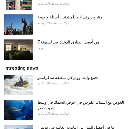
الولايات المتحدة الامريكانية
منتجع ديزني لاند للمبتدئين: أسئلة وأجوبة
الولايات المتحدة الامريكانية
7 من أفضل الفنادق البوتيك في لشبونة
أوروبا
Intresting news
تجمع وايت ووتر في منطقة ساكرامنتو
الولايات المتحدة الامريكانية
الغوص مع أسماك القرش في حوض السمك في وسط
مدينة دنفر
الولايات المتحدة الامريكانية
ما هي أفضل المدارس الثانوية العامة في كوينز ،