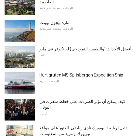
العاصمة
الولايات المتحدة الامريكانية
منارة بيجون بوينت
الولايات المتحدة الامريكانية
أفضل الأحداث (والطقس النموذجي) لفانكوفر في مايو
كندا
Hurtigruten MS Spitsbergen Expedition Ship
الرحلات البحرية
كيف يمكن أن تؤثر الضربات على خطط سفرك في
اليونان
أوروبا
دليل لرياضة نيويورك نادي رياضي: العثور على مواقع
نيويورك ومزيد من المعلومات