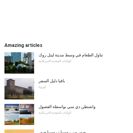
Amazing articles
تناول الطعام في وسط مدينة ليتل روك
الولايات المتحدة الامريكانية
بافيا دليل السفر
أوروبا
واشنطن دي سي بواسطة الفصول
الولايات المتحدة الامريكانية
صور من روسيا - روسيا صور