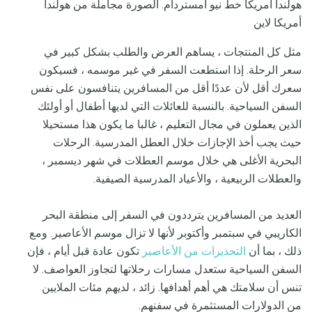
هولندا أمريكا خط نيو أمستردام. الصورة مجاملة من هولندا
أمريكا لاين
مثل كل المنتجات ، يساهم العرض والطلب بشكل كبير في
سعر الرحلة. إذا استطعت السفر في غير موسمه ، فسيكون
سعرك أقل لأن عددًا أقل من المسافرين يتنافسون على نفس
السفن السياحية. بالنسبة للعائلات التي لديها أطفال أو أولئك
الذين يعملون في مجال التعليم ، غالبا ما يكون هذا مستحيلا
حيث يجب أخذ الإجازات خلال العطل المدرسية. الرحلات
البحرية الأغلى هي خلال موسم العطلات في شهر ديسمبر ،
والعطلات الربيعية ، والأعياد المدرسية الصيفية.
العديد من المسافرين يترددون في السفر إلى منطقة البحر
الكاريبي في سبتمبر وأكتوبر لأنها لا تزال موسم الأعاصير. ومع
ذلك ، بما أن
التحذيرات من الأعاصير
تكون عادة قبل أيام ، فإن
السفن السياحية ستعدل مسارات رحلاتها لتجاوز العواصف. لا
تنس أن سلامتك هي أهم أهدافها. زائد ، لديهم مئات الملايين
من الدولارات المستثمرة في سفنهم.