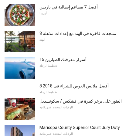
أفضل 7 مطاعم إيطالية في باريس
أوروبا
8 منتجعات فاخرة في الهند مع إعدادات مذهلة
الهند
15 أسرار معرفتك الطيارين
تخطيط الرحلة
8 أفضل ملابس الغوص للشراء في 2018
تخطيط الرحلة
العثور على برغر كبيرة في فينيكس / سكوتسديل
الولايات المتحدة الامريكانية
Maricopa County Superior Court Jury Duty
الولايات المتحدة الامريكانية