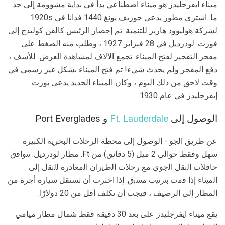
ميناء ايفرجليدز هو ميناء اصطناعي بدأ في بداية مشؤومة إلى حد
ما. اشترى مطور يدعى جوزيف يونغ 1440 فدانا في 1920s
لشركة هوليوود هاربر للتنمية. تم إحضار الرئيس كالفن كوليدج إلى
فورت. لودرديل في 28 فبراير 1927 ، وطلب منه الضغط على
مفجر التفجير لفتح الميناء. تجمع الآلاف لمشاهدة العرض. للأسف ،
دفع المفجر ولم يحدث شيء! تم فتح الميناء بشكل غير رسمي في
وقت لاحق من ذلك اليوم ، وكان الميناء الجديد يدعى بورت
إيفرجليدز في عام 1930.
الوصول إلى
Lauderdale
Ft.
و Port Everglades
عن طريق الجو - الوصول إلى محطة الرحلات البحرية الكبيرة
سهل وفقط حوالي 2 ميل (5 دقائق) من Ft. مطار لودرديل. ﺗﺗواﻓق
ﺣﺎﻓﻼت اﻟﻧﻘل اﻟﺟوي ﻣﻊ رﺣﻼت اﻟطﯾران اﻟﻣﻐﺎدرة ﻟﻟﻧﻘل إﻟﯽ
اﻟﻣﯾﻧﺎء إذا ﻗﻣت ﺑﺗرﺗﯾب ﻣﺳﺑق. إذا اخترت أن تستقل سيارة أجرة من
المطار إلى الرصيف ، فيجب أن تكلف أقل من 20 دولارًا.
يقع ميناء ايفرجليدز على بعد 30 دقيقة فقط شمال مطار ميامي