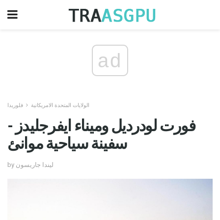
ad
الولايات المتحدة الامريكانية
فلوريدا
فورت لودرديل وميناء ايفرجليدز -
سفينة سياحية موانئ
by ليندا جاريسون