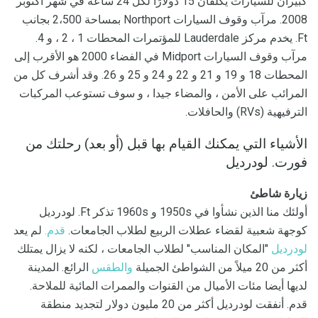
كبيران للسيارات يكلفان 15 دولارًا لكل 24 ساعة في شهر أكتوبر
2008. مرآب وقوف السيارات Northport بمساحة 2،500 بجانب
Ft. يخدم مركز Lauderdale للمؤتمرات المحطات 1 ، 2 ، و 4.
مرآب وقوف السيارات Midport في الفضاء 2000 هو الأقرب إلى
المحطات 18 و 19 و 21 و 22 و 24 و 25 و 26. وقد أشرف كل من
المرائب على الأمن ، والمضاء جيدا ، و سوف تستوعب المركبات
الترفيهية (RVs) والحافلات.
الأشياء التي يمكنك القيام بها قبل (أو بعد) رحلتك من
فورت. لودرديل
زيارة شاطئ
أولئك منا الذين نشأوا في 1950s و 1960s تذكر Ft. لودرديل
كوجهة شعبية لقضاء عطلات الربيع لطلاب الجامعات.
قدم.
لم يعد
لودرديل
"المكان المناسب" لطلاب الجامعات ، لكنه لا يزال يمتلك
أكثر من 20 ميلاً من الشواطئ الجميلة
والطقس
الرائع. المدينة
لديها أيضا مئات الأميال من القنوات والممرات المائية للملاحة.
قدم. أنفقت لودرديل أكثر من 20 مليون دولار لتجديد منطقة