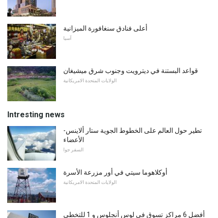
أعلى فنادق سنغافورة الميزانية
آسيا
قواعد البستنة في ديترويت وجنوب شرق ميشيغان
الولايات المتحدة الامريكانية
Intresting news
تطير حول العالم على الخطوط الجوية ستار ألاينس-
الأعضاء
السفر جوا
أوكلاهوما سيتي في أور مزرعة الأسرة
الولايات المتحدة الامريكانية
أفضل 6 مراكز تسوق في لوس أنجلوس و 1 للتخطي