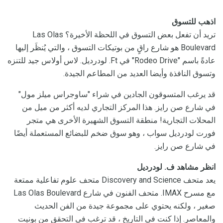
اذهب للتسوق
تريد أن تفعل بعض التسوق في اللحظة الأخيرة؟ Las Olas
Boulevard هو شارع راقٍ من بوتيكات التسوق ، والتي يُنظَر إليها
عادةً باسم "Rodeo Drive" في Ft. لودرديل. لاس أولاس جيد للتنزه
وتسوق النافذة وأيضا العديد من المطاعم الجيدة.
قد يرغب المتسوقون الجادين في شراء "ساوجراس ميلز مول"
في شارع صن رايز. هذا المركز التجاري لديه أكثر من ميل من
المحلات التجارية! منطقة التسوق الشهيرة الأخرى هي متجر
فورت لودرديل سواب ، وهو سوق ضخم للبضائع المستعملة أيضًا
في شارع صن رايز.
انظر مشاهد ف.
لودرديل
يعد متحف Discovery and Science متحف علوم تفاعلية ممتعة
مع مسرح IMAX. متحف الفنون في شارع Las Olas Boulevard
صغير ، ولكنه يحتوي على مجموعة جيدة من الفن الحديث
والمعاصر. إذا كنت في التاريخ ، قد ترغب في التحقق من بونيت