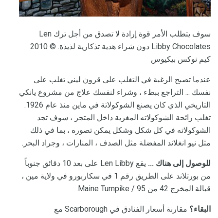
سوف يتطلب الأمر قوة إرادة لا تصدق من أجل ترك Len
Libby Chocolates دون شراء هدية تذكارية لذيذة. © 2010
كيم نوكس بيكيوس
عندما تصبح الرغبة في التغلب على قرون ليني تغلب على
نفسك ... التراجع ببطء ، وشراء لنفسك علاج من مشروع يانكي
التاريخي الذي كان يصنع الشوكولاتة في ماين منذ عام 1926.
تغلب رائحة الشوكولاته المغرية داخل المتجر ، سوف تجد
الشوكولاته في كل شكل وشكل يمكن تصوره ، بما في ذلك
مثل نيو انغلاند المفضلة مثل الصدف ، المنارات ، وجراد البحر.
للوصول إلى هناك ...
يقع Len Libby على بعد 10 دقائق جنوباً
من بورتلاند على الطريق رقم 1 في سكاربورو في ولاية مين ،
قبالة المخرج 42 من Maine Turnpike / 95.
البقاء؟
مقارنة أسعار الفنادق في Scarborough مع