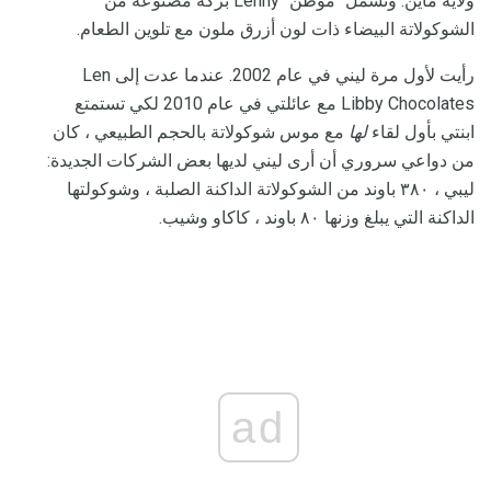
ولاية ماين. وتشمل "موطن" Lenny بركة مصنوعة من
الشوكولاتة البيضاء ذات لون أزرق ملون مع تلوين الطعام.
رأيت لأول مرة ليني في عام 2002. عندما عدت إلى Len
Libby Chocolates مع عائلتي في عام 2010 لكي تستمتع
ابنتي بأول لقاء
لها
مع موس شوكولاتة بالحجم الطبيعي ، كان
من دواعي سروري أن أرى ليني لديها بعض الشركات الجديدة:
ليبي ، ٣٨٠ باوند من الشوكولاتة الداكنة الصلبة ، وشوكولتها
الداكنة التي يبلغ وزنها ٨٠ باوند ، كاكاو وشيب.
ad