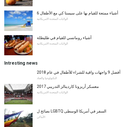
6 أشياء ممتعة للقيام بها على سيستا كي مع الأطفال
الولايات المتحدة الامريكانية
أشياء رومانسي للقيام في طليطلة
الولايات المتحدة الامريكانية
Intresting news
أفضل 9 واجهات واقية للشراء للأطفال في عام 2018
التكنولوجيا والعتاد
معسكر أريزونا كاردينالز التدريبي 2017
الولايات المتحدة الامريكانية
نصائح ل LGBTQ السفر في أمريكا الوسطى
الأماكن