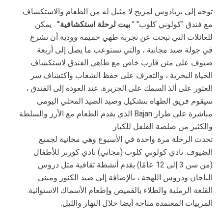
توجه إلى بربادوس لمزيج لا مثيل له من الطعام والاستكشاف
مع فندق "كولوني كلوب" "
بيت لرحلة استكشافية"
. يمكن
للعائلات التي تبحث عن تجربة طهي حميمة وودية أن تشرع
في جولة صيد مجانية ، والتي تستوعب ما يصل إلى أربعة
ضيوف على متن قارب خاص مع طاهي الفندق لاستكشاف
الحياة البحرية ، والتعرف على حفظ الشعاب واكتشاف سر
العثور على ألذ السمك على الجزيرة. عند العودة إلى الفندق ،
سيقوم فريق الطهاة بتشكيل وصيد الصيد المحلي اليومي
مباشرة على طراز Bajan الذي يقدم الطعام مع الأرز والسلطة
والكثير من صلصة الفلفل للكبار.
تحدث الرحلة مرة واحدة في الأسبوع وهي مجانية لجميع
الضيوف. نادي كولوني كلوب (مجاني) نادي كورنر للأطفال
(من سن 3 إلى 12 عامًا) يقدم أنشطة ثقافية مثل دروس
الباجان ودروس اللهجة ، بالإضافة إلى صيد الكنوز ومبنى
القلعة الرملية والطلاء بالقميص وإطعام الأسماك الاستوائية.
المربيات المعتمدة متاحة أيضا خلال النهار والليل.