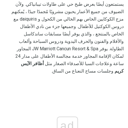
يستمتعون أيضًا بعرض طبخ حي على طاولات تيبانياكي. ولأن
الضيوف من جميع الأعمار يحبون مشروبًا مُجمدًا جيدًا ، يُمكنهم
مزج الكوكايين الخاص بهم الخالي من الكحول و daiquiris مع
دروس الكوكتيل للأطفال. وجميعها جزء من نادي الأطفال
الخاص بالمنتجع ، والذي يوفر أيضًا مسابقات ساندكاسل
والأفلام والفنون والحرف اليدوية ودروس السباحة وألعاب
الطاولة. يوفر JW Marriott Cancun Resort & Spa المجاور
لمكان الإقامة المجاور خدمة مجالسة الأطفال على مدار 24
ساعة وعلاجات السبا للأصدقاء الصغار مثل
أظافر الآيس
كريم
وجلسات مساج النعناع من الساق.
ad