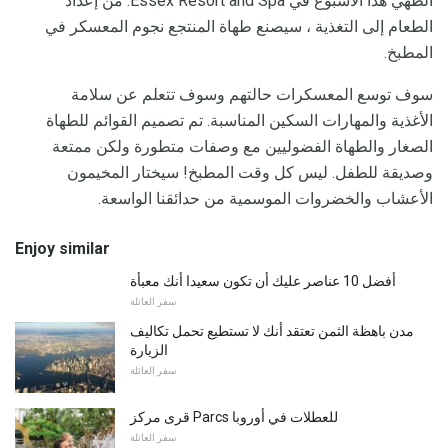
الطهي هذا الأسبوع في Essex Resort and Spa. من إعداد
الطعام إلى التغذية ، سيصنع طهاة المنتجع نجوم المعسكر في
المطبخ.
سوف توسع المعسكرات حالتهم وسوف تتعلم عن سلامة
الأغذية والمهارات السكين المناسبة. تم تصميم القوائم للطهاة
الصغار والطهاة الفضوليين مع وصفات متطورة ولكن ممتعة
وصديقة للطفل. ليس كل وقت المطبخ! سيختار المخيمون
الأعشاب والخضروات الموسمية من حدائقنا الواسعة.
Enjoy similar
أفضل 10 عناصر عليك أن تكون سعيدا أنك معبأة
سفر العائلة
مدن باهظة الثمن تعتقد أنك لا تستطيع تحمل تكاليف
الزيارة
سفر العائلة
قرى مركز Parcs للعطلات في أوروبا
سفر العائلة