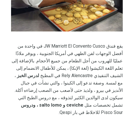
يقع فندق JW Marriott El Convento Cusco في واحدة من
أفضل الوجهات لفن الطهي في أمريكا الجنوبية ، ويوفر ملاذًا
عمليًا للهروب من أجل الطعام من جميع الأحجام. بالإضافة إلى
تعلم اللغة الكيشوا (لغة الإنكا) ، يمكن للأطفال الانضمام إلى
الشيف التنفيذي Rely Alencastre في المطبخ
لدرس الخبز
،
مع لمسة. وصفة تدعو إلى الكينوا ، والتي نشأت في جبال
الأنديز في بيرو ، ولذيذ حتى لأصعب من الصعب إرضاءه أكلة.
سيكون لدى الوالدين الكثير لتذوقه ، مع دروس الطبخ التي
تشمل تخصصات مثل
ceviche و salto lomo ، ودروس
Pisco Sour للاخلاط في بار Qespi.