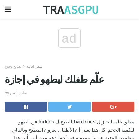
ad
سفر العائلة
نصائح وخدع
علّم طفلك ليطهو في إجازة
by سارة ليس
يطلق عليه الخبز ل bambinos. الطبخ ل kiddos. فن الطهو
للكمية الحجم. كل هذا يعني أن الأطفال يغزون المطبخ وبالتالي
يتعلمون المزيد عن ما يضعونه في أجسادهم ومن أين يأتي هذا